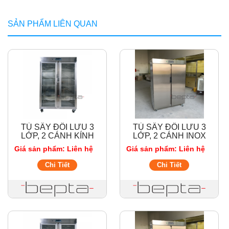
SẢN PHẨM LIÊN QUAN
TỦ SẤY ĐỐI LƯU 3
TỦ SẤY ĐỐI LƯU 3
LỚP, 2 CÁNH KÍNH
LỚP, 2 CÁNH INOX
1200L - 3000W, INOX
1200L - 3000W, INOX
Giá sản phẩm: Liên hệ
Giá sản phẩm: Liên hệ
201
201
Chi Tiết
Chi Tiết