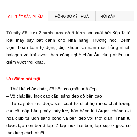
THÔNG SỐ KỸ THUẬT
HỎI ĐÁP
CHI TIẾT SẢN PHẨM
Tủ sấy đối lưu 2 cánh inox có ô kính
sản xuất bởi Bếp Ta là
loại máy sấy bát dành cho Nhà hàng, Trường học, Bệnh
viện...hoàn toàn tự động, diệt khuẩn và nấm mốc bằng nhiệt,
halogen và khí ozon theo công nghệ châu Âu cùng nhiều ưu
điểm vượt trội khác.
Ưu điểm nổi trội:
– Thiết kế chắc chắn, độ bền cao,mẫu mã đẹp
– Vỏ chất liệu inox cao cấp, sáng đẹp độ bền cao
– Tủ sấy đối lưu được sản xuất từ chất liệu inox chất lượng
cao,cắt gấp bằng máy thủy lực, hàn bằng khí Argon chống oxi
hóa giúp tủ luôn sáng bóng và bền đẹp với thời gian. Thân tủ
được tạo nên bởi 3 lớp: 2 lớp inox hai bên, lớp xốp ở giữa có
tác dụng cách nhiệt.