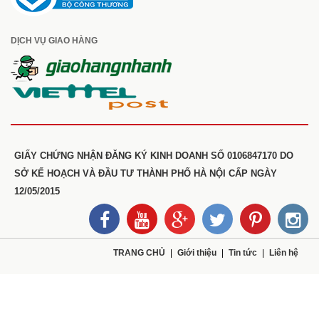
DỊCH VỤ GIAO HÀNG
GIẤY CHỨNG NHẬN ĐĂNG KÝ KINH DOANH SỐ 0106847170 DO
SỞ KẾ HOẠCH VÀ ĐẦU TƯ THÀNH PHỐ HÀ NỘI CẤP NGÀY
12/05/2015
TRANG CHỦ
Giới thiệu
Tin tức
Liên hệ