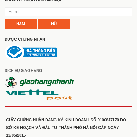
NAM
NỮ
ĐƯỢC CHỨNG NHẬN
DỊCH VỤ GIAO HÀNG
GIẤY CHỨNG NHẬN ĐĂNG KÝ KINH DOANH SỐ 0106847170 DO
SỞ KẾ HOẠCH VÀ ĐẦU TƯ THÀNH PHỐ HÀ NỘI CẤP NGÀY
12/05/2015