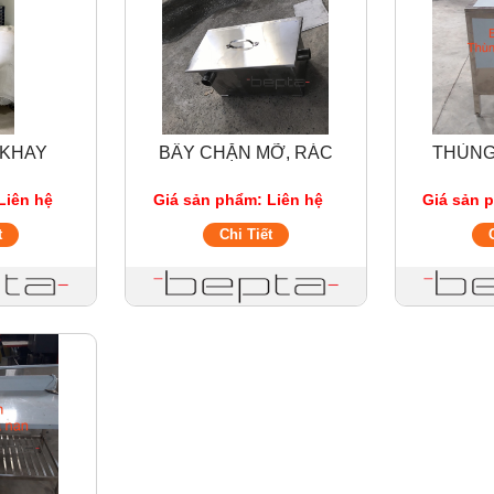
 KHAY
BÂY CHẶN MỠ, RÁC
THÙNG
Liên hệ
Giá sản phẩm: Liên hệ
Giá sản 
t
Chi Tiết