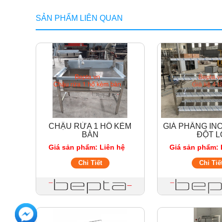
SẢN PHẨM LIÊN QUAN
CHẬU RỬA 1 HỐ KÈM
GIÁ PHẲNG IN
BÀN
ĐỘT L
Giá sản phẩm: Liên hệ
Giá sản phẩm: 
Chi Tiết
Chi Tiế