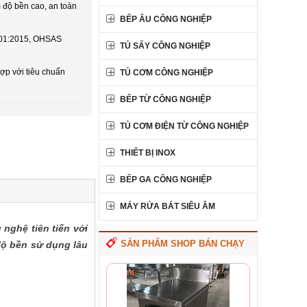
độ bền cao, an toàn
BẾP ÂU CÔNG NGHIỆP
4001:2015, OHSAS
TỦ SẤY CÔNG NGHIỆP
ợp với tiêu chuẩn
TỦ CƠM CÔNG NGHIỆP
BẾP TỪ CÔNG NGHIỆP
TỦ CƠM ĐIỆN TỪ CÔNG NGHIỆP
THIẾT BỊ INOX
BẾP GA CÔNG NGHIỆP
MÁY RỬA BÁT SIÊU ÂM
nghệ tiên tiến với
SẢN PHẨM SHOP BÁN CHẠY
độ bền sử dụng lâu