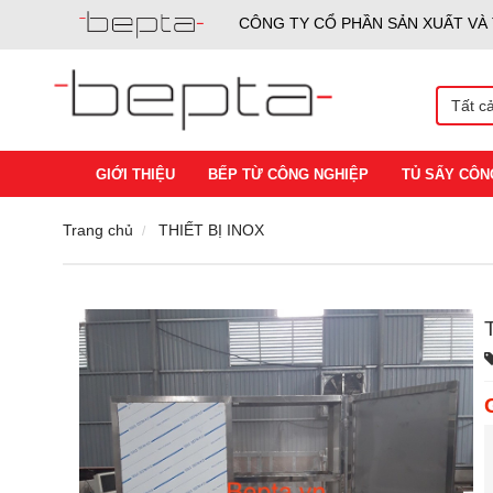
CÔNG TY CỔ PHẦN SẢN XUẤT VÀ
Tất c
GIỚI THIỆU
BẾP TỪ CÔNG NGHIỆP
TỦ SẤY CÔN
Trang chủ
THIẾT BỊ INOX