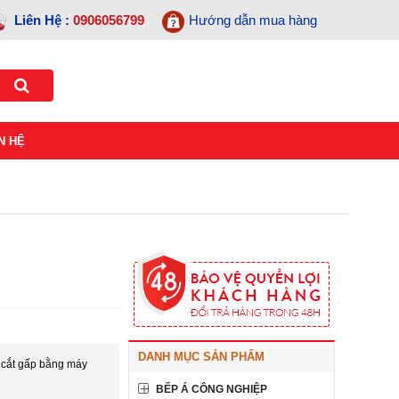
Liên Hệ :
0906056799
Hướng dẫn mua hàng
N HỆ
DANH MỤC SẢN PHẨM
m cắt gấp bằng máy
BẾP Á CÔNG NGHIỆP