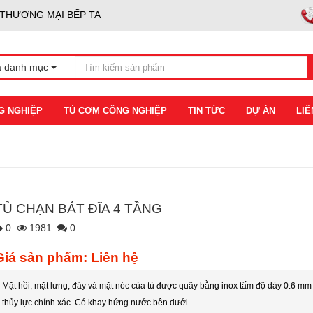
 THƯƠNG MẠI BẾP TA
ả danh mục
G NGHIỆP
TỦ CƠM CÔNG NGHIỆP
TIN TỨC
DỰ ÁN
LIÊ
TỦ CHẠN BÁT ĐĨA 4 TẦNG
0
1981
0
Giá sản phẩm: Liên hệ
Mặt hồi, mặt lưng, đáy và mặt nóc của tủ được quây bằng inox tấm độ dày 0.6 m
thủy lực chính xác. Có khay hứng nước bên dưới.