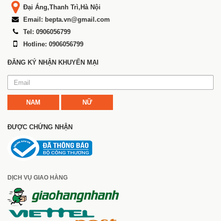
Đại Áng,Thanh Trì,Hà Nội
Email: bepta.vn@gmail.com
Tel: 0906056799
Hotline: 0906056799
ĐĂNG KÝ NHẬN KHUYẾN MẠI
NAM
NỮ
ĐƯỢC CHỨNG NHẬN
DỊCH VỤ GIAO HÀNG