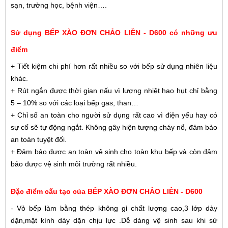
sạn, trường học, bệnh viện….
Sử dụng BẾP XÀO ĐƠN CHẢO LIỀN - D600 có những ưu
điểm
+ Tiết kiệm chi phí hơn rất nhiều so với bếp sử dụng nhiên liệu
khác.
+
Rút ngắn được thời gian nấu vì lượng nhiệt hao hụt chỉ bằng
5 – 10% so với các loại bếp gas, than…
+
Chỉ số an toàn cho người sử dụng rất cao vì điện yếu hay có
sự cố sẽ tự động ngắt. Không gây hiện tượng cháy nổ, đảm bảo
an toàn tuyệt đối.
+
Đảm bảo được an toàn vệ sinh cho toàn khu bếp và còn đảm
bảo được vệ sinh môi trường rất nhiều.
Đặc điểm cấu tạo của BẾP XÀO ĐƠN CHẢO LIỀN - D600
- Vỏ bếp làm bằng thép không gỉ chất lượng cao,3 lớp dày
dặn,mặt kính dày dặn chịu lực .Dễ dàng vệ sinh sau khi sử