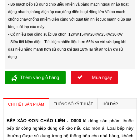
- Bo mạch bếp sử dụng chip điều khiển và bảng mạch ngoại nhập hoạt
động nhanh,kháng điện áp cao,dòng điện hoạt động lớn.Vỏ bo mạch
chống cháy,chống nhiễm điện cùng với quạt tản nhiệt cực mạnh giúp gia
tăng tuổi thọ của máy.
- Có nhiều loại công suất lựa chọn :12KW,15KW,20KW,25KW,30KW
- Siêu tiết kiệm điện : Tiết kiệm nhiên liệu hơn 65% so với sử dụng khí
gas,hiệu năng mạnh hơn sử dụng khí gas 18% lại rất an toàn khi sử
dụng
Thêm vào giỏ hàng
Mua ngay
THÔNG SỐ KỸ THUẬT
HỎI ĐÁP
CHI TIẾT SẢN PHẨM
BẾP XÀO ĐƠN CHẢO LIỀN - D600
là dòng sản phẩm thuộc
bếp từ công nghiệp dùng để xào nấu các món á. Loại bếp này
thường được sử dụng trong hệ thống bếp cho nhà hàng, khách